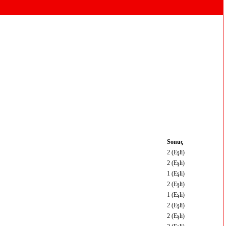
Sonuç
2 (Eşli)
2 (Eşli)
1 (Eşli)
2 (Eşli)
1 (Eşli)
2 (Eşli)
2 (Eşli)