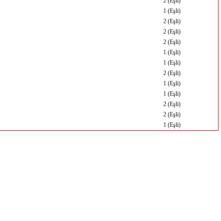
2 (Eşli)
1 (Eşli)
2 (Eşli)
2 (Eşli)
2 (Eşli)
1 (Eşli)
1 (Eşli)
2 (Eşli)
1 (Eşli)
1 (Eşli)
2 (Eşli)
2 (Eşli)
1 (Eşli)