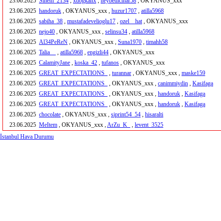
23.06.2025
Sinem_2134
,
xdogkanx
,
heybetlicinar58
, OKYANUS_xxx
23.06.2025
handoruk
, OKYANUS_xxx ,
huzur1707
,
atilla5968
23.06.2025
sabiha_38
,
mustafadevelioglu17
,
ozel__hat
, OKYANUS_xxx
23.06.2025
nejo40
, OKYANUS_xxx ,
selinsu34
,
atilla5968
23.06.2025
Al34PeReN
, OKYANUS_xxx ,
Suna1970
,
timahh58
23.06.2025
Talia__
,
atilla5968
,
engizli44
, OKYANUS_xxx
23.06.2025
CalamityJane
,
koska_42
,
tufanos
, OKYANUS_xxx
23.06.2025
GREAT_EXPECTATIONS_
,
turannar
, OKYANUS_xxx ,
maske159
23.06.2025
GREAT_EXPECTATIONS_
, OKYANUS_xxx ,
canimmiydin
,
Kasifaga
23.06.2025
GREAT_EXPECTATIONS_
, OKYANUS_xxx ,
handoruk
,
Kasifaga
23.06.2025
GREAT_EXPECTATIONS_
, OKYANUS_xxx ,
handoruk
,
Kasifaga
23.06.2025
chocolate
, OKYANUS_xxx ,
siprint54_54
,
hisaralti
23.06.2025
MeItem
, OKYANUS_xxx ,
ArZu_K_
,
levent_3525
İstanbul Hava Durumu