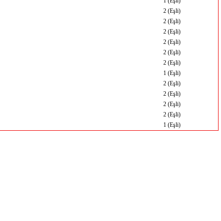
1 (Eşli)
2 (Eşli)
2 (Eşli)
2 (Eşli)
2 (Eşli)
2 (Eşli)
2 (Eşli)
1 (Eşli)
2 (Eşli)
2 (Eşli)
2 (Eşli)
2 (Eşli)
1 (Eşli)