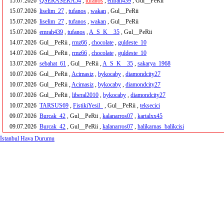
15.07.2026
QSERASERA54
,
tufanos
,
emrah439
, Gul__PeRii
15.07.2026
liselim_27
,
tufanos
,
wakan
, Gul__PeRii
15.07.2026
liselim_27
,
tufanos
,
wakan
, Gul__PeRii
15.07.2026
emrah439
,
tufanos
,
A_S_K__35
, Gul__PeRii
14.07.2026
Gul__PeRii ,
rmz66
,
chocolate
,
guldeste_10
14.07.2026
Gul__PeRii ,
rmz66
,
chocolate
,
guldeste_10
13.07.2026
sebahat_61
, Gul__PeRii ,
A_S_K__35
,
sakarya_1968
10.07.2026
Gul__PeRii ,
Acimasiz
,
bykocaby
,
diamondcity27
10.07.2026
Gul__PeRii ,
Acimasiz
,
bykocaby
,
diamondcity27
10.07.2026
Gul__PeRii ,
liberal2010
,
bykocaby
,
diamondcity27
10.07.2026
TARSUS69
,
FistikiYesil_
, Gul__PeRii ,
teksecici
09.07.2026
Burcak_42
, Gul__PeRii ,
kalanarros07
,
kartalxx45
09.07.2026
Burcak_42
, Gul__PeRii ,
kalanarros07
,
halikarnas_balikcisi
İstanbul Hava Durumu