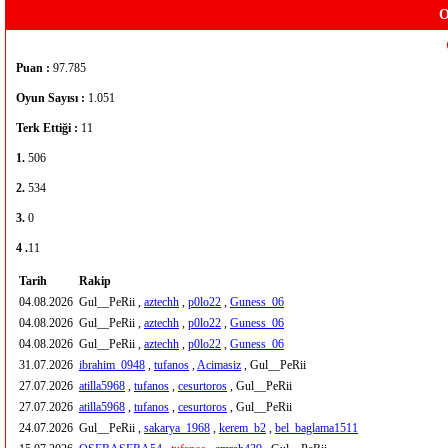
O
Puan :
97.785
Oyun Sayısı :
1.051
Terk Ettiği :
11
1.
506
2.
534
3.
0
4 .
11
Tarih
Rakip
04.08.2026
Gul__PeRii ,
aztechh
,
p0lo22
,
Guness_06
04.08.2026
Gul__PeRii ,
aztechh
,
p0lo22
,
Guness_06
04.08.2026
Gul__PeRii ,
aztechh
,
p0lo22
,
Guness_06
31.07.2026
ibrahim_0948
,
tufanos
,
Acimasiz
, Gul__PeRii
27.07.2026
atilla5968
,
tufanos
,
cesurtoros
, Gul__PeRii
27.07.2026
atilla5968
,
tufanos
,
cesurtoros
, Gul__PeRii
24.07.2026
Gul__PeRii ,
sakarya_1968
,
kerem_b2
,
bel_baglama1511