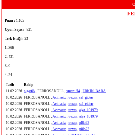
O
FE
Puan :
1.105
Oyun Sayısı :
821
Terk Ettiği :
23
1.
366
2.
431
3.
0
4 .
24
Tarih
Rakip
11.02.2026
nigar68
, FERROSANOLL ,
xmert_54
,
ERKIN_BABA
10.02.2026
FERROSANOLL ,
Acimasiz
,
trexm
,
sel_giderr
10.02.2026
FERROSANOLL ,
Acimasiz
,
trexm
,
sel_giderr
10.02.2026
FERROSANOLL ,
Acimasiz
,
trexm
,
alya_101979
10.02.2026
FERROSANOLL ,
Acimasiz
,
trexm
,
alya_101979
10.02.2026
FERROSANOLL ,
Acimasiz
,
trexm
,
p0lo22
10.02.2026
FERROSANOLL ,
Acimasiz
,
trexm
,
p0lo22