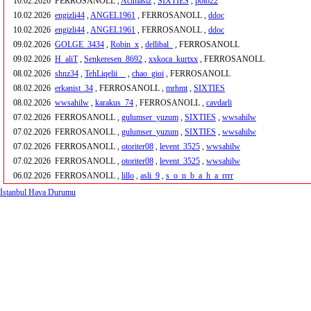
10.02.2026
FERROSANOLL ,
Acimasiz
,
SIXTIES
,
p0lo22
10.02.2026
engizli44
,
ANGEL1961
, FERROSANOLL ,
ddoc
10.02.2026
engizli44
,
ANGEL1961
, FERROSANOLL ,
ddoc
09.02.2026
GOLGE_3434
,
Robin_x
,
dellibal_
, FERROSANOLL
09.02.2026
H_aliT
,
Senkeresen_8692
,
xxkoca_kurtxx
, FERROSANOLL
08.02.2026
shnz34
,
TehLiqelii__
,
chao_gioi
, FERROSANOLL
08.02.2026
erkanist_34
, FERROSANOLL ,
mrhmt
,
SIXTIES
08.02.2026
wwsahilw
,
karakus_74
, FERROSANOLL ,
cavdarli
07.02.2026
FERROSANOLL ,
gulumser_yuzum
,
SIXTIES
,
wwsahilw
07.02.2026
FERROSANOLL ,
gulumser_yuzum
,
SIXTIES
,
wwsahilw
07.02.2026
FERROSANOLL ,
otoriter08
,
levent_3525
,
wwsahilw
07.02.2026
FERROSANOLL ,
otoriter08
,
levent_3525
,
wwsahilw
06.02.2026
FERROSANOLL ,
lillo
,
asli_9
,
s_o_n_b_a_h_a_rrrr
İstanbul Hava Durumu