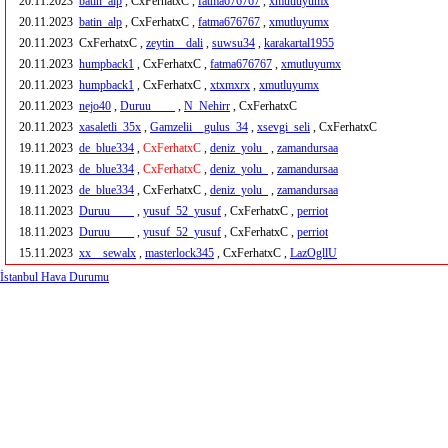
20.11.2023
batin_alp
, CxFerhatxC ,
fatma676767
,
xmutluyumx
20.11.2023
batin_alp
, CxFerhatxC ,
fatma676767
,
xmutluyumx
20.11.2023
CxFerhatxC ,
zeytin__dali
,
suwsu34
,
karakartal1955
20.11.2023
humpback1
, CxFerhatxC ,
fatma676767
,
xmutluyumx
20.11.2023
humpback1
, CxFerhatxC ,
xtxmxrx
,
xmutluyumx
20.11.2023
nejo40
,
Duruu____
,
N_Nehirr
, CxFerhatxC
20.11.2023
xasaletli_35x
,
Gamzelii__gulus_34
,
xsevgi_seli
, CxFerhatxC
19.11.2023
de_blue334
,
CxFerhatxC
,
deniz_yolu_
,
zamandursaa
19.11.2023
de_blue334
,
CxFerhatxC
,
deniz_yolu_
,
zamandursaa
19.11.2023
de_blue334
, CxFerhatxC ,
deniz_yolu_
,
zamandursaa
18.11.2023
Duruu____
,
yusuf_52_yusuf
, CxFerhatxC ,
perriot
18.11.2023
Duruu____
,
yusuf_52_yusuf
, CxFerhatxC ,
perriot
15.11.2023
xx__sewalx
,
masterlock345
, CxFerhatxC ,
LazOgllU
İstanbul Hava Durumu