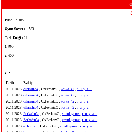
O
Puan :
5.365
Oyun Sayısı :
1.583
Terk Ettiği :
21
1.
905
2.
656
3.
1
4 .
21
Tarih
Rakip
20.11.2023
cilemsin54
, CxFerhatxC ,
koska_42
,
r_u_y_a__
20.11.2023
cilemsin54
, CxFerhatxC ,
koska_42
,
r_u_y_a__
20.11.2023
cilemsin54
, CxFerhatxC ,
koska_42
,
r_u_y_a__
20.11.2023
cilemsin54
, CxFerhatxC ,
koska_42
,
r_u_y_a__
20.11.2023
Zorkadin34
, CxFerhatxC ,
xmutluyumx
,
r_u_y_a__
20.11.2023
Zorkadin34
, CxFerhatxC ,
xmutluyumx
,
r_u_y_a__
20.11.2023
atahan_70
, CxFerhatxC ,
xmutluyumx
,
r_u_y_a__