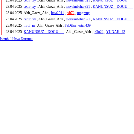
23.04.2025
cebir_xy
, Ahh_Gazze_Ahh ,
mevsimbahar321
,
KANUNSUZ__DOGU___
23.04.2025
cebir_xy
, Ahh_Gazze_Ahh ,
mevsimbahar321
,
KANUNSUZ__DOGU___
23.04.2025
Ahh_Gazze_Ahh ,
kata2011
,
edi72
,
mngmng
23.04.2025
cebir_xy
, Ahh_Gazze_Ahh ,
mevsimbahar321
,
KANUNSUZ__DOGU___
23.04.2025
mrtli_m
, Ahh_Gazze_Ahh ,
FaDilaa
,
ertan439
23.04.2025
KANUNSUZ__DOGU___
, Ahh_Gazze_Ahh ,
p0lo22
,
YUNAK_42
İstanbul Hava Durumu