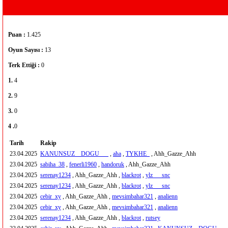
Puan :
1.425
Oyun Sayısı :
13
Terk Ettiği :
0
1.
4
2.
9
3.
0
4 .
0
Tarih
Rakip
23.04.2025
KANUNSUZ__DOGU___
,
aha
,
TYKHE_
, Ahh_Gazze_Ahh
23.04.2025
sabiha_38
,
fenerli1960
,
handoruk
, Ahh_Gazze_Ahh
23.04.2025
serenay1234
, Ahh_Gazze_Ahh ,
blackrot
,
ylz___snc
23.04.2025
serenay1234
, Ahh_Gazze_Ahh ,
blackrot
,
ylz___snc
23.04.2025
cebir_xy
, Ahh_Gazze_Ahh ,
mevsimbahar321
,
analienn
23.04.2025
cebir_xy
, Ahh_Gazze_Ahh ,
mevsimbahar321
,
analienn
23.04.2025
serenay1234
, Ahh_Gazze_Ahh ,
blackrot
,
rutsey