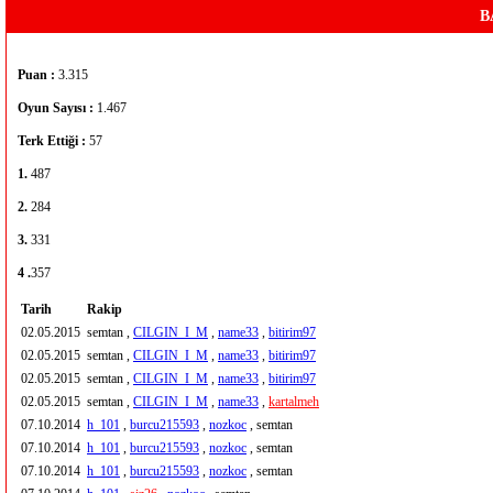
B
Puan :
3.315
Oyun Sayısı :
1.467
Terk Ettiği :
57
1.
487
2.
284
3.
331
4 .
357
Tarih
Rakip
02.05.2015
semtan ,
CILGIN_I_M
,
name33
,
bitirim97
02.05.2015
semtan ,
CILGIN_I_M
,
name33
,
bitirim97
02.05.2015
semtan ,
CILGIN_I_M
,
name33
,
bitirim97
02.05.2015
semtan ,
CILGIN_I_M
,
name33
,
kartalmeh
07.10.2014
h_101
,
burcu215593
,
nozkoc
, semtan
07.10.2014
h_101
,
burcu215593
,
nozkoc
, semtan
07.10.2014
h_101
,
burcu215593
,
nozkoc
, semtan