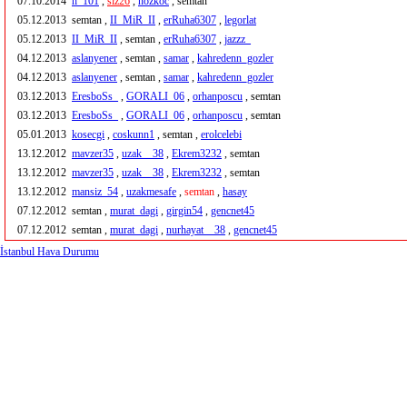
07.10.2014
h_101
,
siz26
,
nozkoc
, semtan
05.12.2013
semtan ,
II_MiR_II
,
erRuha6307
,
legorlat
05.12.2013
II_MiR_II
, semtan ,
erRuha6307
,
jazzz_
04.12.2013
aslanyener
, semtan ,
samar
,
kahredenn_gozler
04.12.2013
aslanyener
, semtan ,
samar
,
kahredenn_gozler
03.12.2013
EresboSs_
,
GORALI_06
,
orhanposcu
, semtan
03.12.2013
EresboSs_
,
GORALI_06
,
orhanposcu
, semtan
05.01.2013
kosecgi
,
coskunn1
, semtan ,
erolcelebi
13.12.2012
mavzer35
,
uzak__38
,
Ekrem3232
, semtan
13.12.2012
mavzer35
,
uzak__38
,
Ekrem3232
, semtan
13.12.2012
mansiz_54
,
uzakmesafe
,
semtan
,
hasay
07.12.2012
semtan ,
murat_dagi
,
girgin54
,
gencnet45
07.12.2012
semtan ,
murat_dagi
,
nurhayat__38
,
gencnet45
İstanbul Hava Durumu