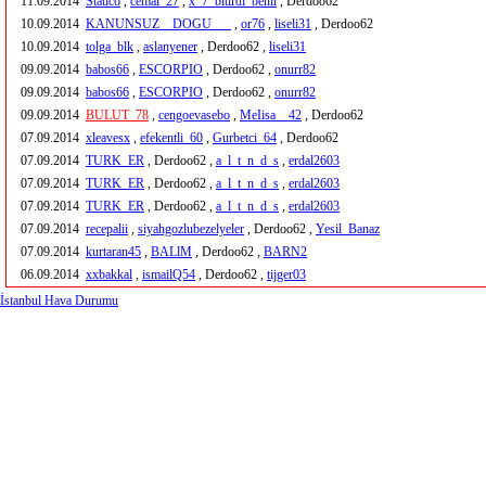
11.09.2014
Statico
,
cemal_27
,
x_7_bitirdi_benii
, Derdoo62
10.09.2014
KANUNSUZ__DOGU___
,
or76
,
liseli31
, Derdoo62
10.09.2014
tolga_blk
,
aslanyener
, Derdoo62 ,
liseli31
09.09.2014
babos66
,
ESCORPIO
, Derdoo62 ,
onurr82
09.09.2014
babos66
,
ESCORPIO
, Derdoo62 ,
onurr82
09.09.2014
BULUT_78
,
cengoevasebo
,
MeIisa__42
, Derdoo62
07.09.2014
xleavesx
,
efekentli_60
,
Gurbetci_64
, Derdoo62
07.09.2014
TURK_ER
, Derdoo62 ,
a_l_t_n_d_s
,
erdal2603
07.09.2014
TURK_ER
, Derdoo62 ,
a_l_t_n_d_s
,
erdal2603
07.09.2014
TURK_ER
, Derdoo62 ,
a_l_t_n_d_s
,
erdal2603
07.09.2014
recepalii
,
siyahgozlubezelyeler
, Derdoo62 ,
Yesil_Banaz
07.09.2014
kurtaran45
,
BALlM
, Derdoo62 ,
BARN2
06.09.2014
xxbakkal
,
ismailQ54
, Derdoo62 ,
tijger03
İstanbul Hava Durumu