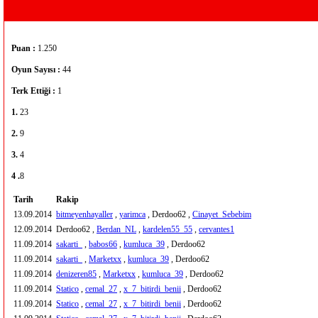
Puan :
1.250
Oyun Sayısı :
44
Terk Ettiği :
1
1.
23
2.
9
3.
4
4 .
8
Tarih
Rakip
13.09.2014
bitmeyenhayaller
,
yarimca
, Derdoo62 ,
Cinayet_Sebebim
12.09.2014
Derdoo62 ,
Berdan_NL
,
kardelen55_55
,
cervantes1
11.09.2014
sakarti_
,
babos66
,
kumluca_39
, Derdoo62
11.09.2014
sakarti_
,
Marketxx
,
kumluca_39
, Derdoo62
11.09.2014
denizeren85
,
Marketxx
,
kumluca_39
, Derdoo62
11.09.2014
Statico
,
cemal_27
,
x_7_bitirdi_benii
, Derdoo62
11.09.2014
Statico
,
cemal_27
,
x_7_bitirdi_benii
, Derdoo62