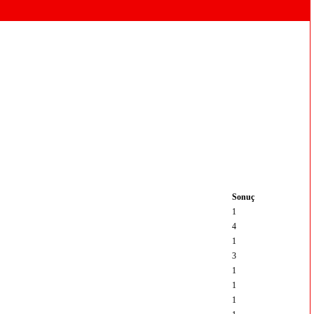
Sonuç
1
4
1
3
1
1
1