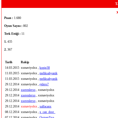
T
Puan :
1.680
Oyun Sayısı :
802
Terk Ettiği :
11
1.
435
2.
367
Tarih
Rakip
14.03.2015
xxmaviyolxx ,
konig38
11.03.2015
xxmaviyolxx ,
meliksahyanik
11.03.2015
xxmaviyolxx ,
meliksahyanik
29.12.2014
xxmaviyolxx ,
ejdero7
29.12.2014
xxerenlerxx
, xxmaviyolxx
29.12.2014
xxerenlerxx
, xxmaviyolxx
29.12.2014
xxerenlerxx
, xxmaviyolxx
29.12.2014
xxmaviyolxx
,
xalfacanx
08.12.2014
xxmaviyolxx ,
x_can_dost_
07.12.2014
xxmaviyolxx ,
OsmanZiya