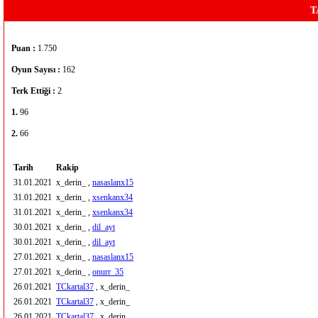
T
Puan :
1.750
Oyun Sayısı :
162
Terk Ettiği :
2
1.
96
2.
66
Tarih
Rakip
31.01.2021
x_derin_ ,
nasaslanx15
31.01.2021
x_derin_ ,
xsenkanx34
31.01.2021
x_derin_ ,
xsenkanx34
30.01.2021
x_derin_ ,
dil_ayt
30.01.2021
x_derin_ ,
dil_ayt
27.01.2021
x_derin_ ,
nasaslanx15
27.01.2021
x_derin_ ,
onurr_35
26.01.2021
TCkartal37
, x_derin_
26.01.2021
TCkartal37
, x_derin_
26.01.2021
TCkartal37
, x_derin_