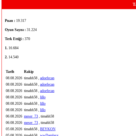
T
Puan :
19.317
Oyun Sayısı :
31.224
Terk Ettiği :
370
1.
16.684
2.
14.540
Tarih
Rakip
08.08.2026
timahh58 ,
adoefecan
08.08.2026
timahh58 ,
adoefecan
08.08.2026
timahh58 ,
adoefecan
08.08.2026
timahh58 ,
lillo
08.08.2026
timahh58 ,
lillo
08.08.2026
timahh58 ,
lillo
06.08.2026
meser_73
, timahh58
06.08.2026
meser_73
, timahh58
05.08.2026
timahh58 ,
BEYKON
05.08.2026
timahh58 ,
wwDamlaxx