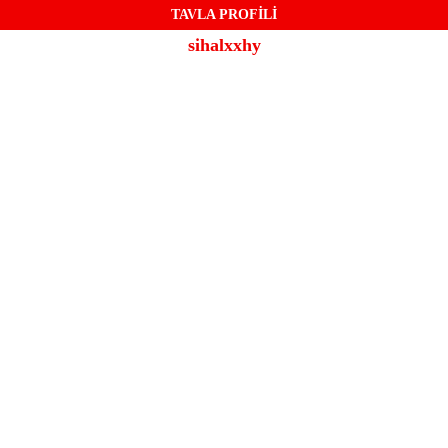
TAVLA PROFİLİ
sihalxxhy