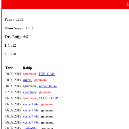
T
Puan :
1.295
Oyun Sayısı :
3.262
Terk Ettiği :
647
1.
1.512
2.
1.750
Tarih
Rakip
20.09.2015
garamann
,
TUR_CAN
20.09.2015
snkrss
,
garamann
16.09.2015
garamann ,
serdar_40_42
07.09.2015
xhadibeex
,
garamann
06.09.2015
garamann
,
ALTIOKCHP
06.09.2015
xsefa7474x
,
garamann
06.09.2015
xsefa7474x
, garamann
06.09.2015
xsefa7474x
, garamann
06.09.2015
xsefa7474x
, garamann
06.09.2015
uludag016
, garamann