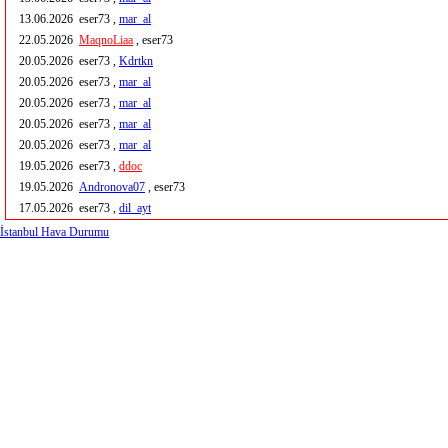
13.06.2026
eser73 ,
mar_al
22.05.2026
MaqnoLiaa
, eser73
20.05.2026
eser73 ,
Kdrtkn
20.05.2026
eser73 ,
mar_al
20.05.2026
eser73 ,
mar_al
20.05.2026
eser73 ,
mar_al
20.05.2026
eser73 ,
mar_al
19.05.2026
eser73 ,
ddoc
19.05.2026
Andronova07
, eser73
17.05.2026
eser73 ,
dil_ayt
İstanbul Hava Durumu