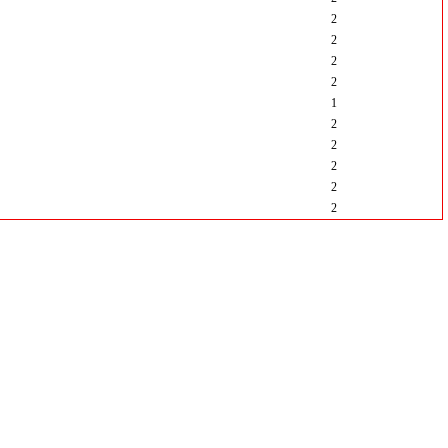
2
2
2
2
1
2
2
2
2
2