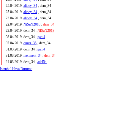
25.04.2019
alibey_34
, dem_34
25.04.2019
alibey_34
, dem_34
23.04.2019
alibey_34
, dem_34
22.04.2019
NiSaN2018
,
dem_34
22.04.2019
dem_34 ,
NiSaN2018
08.04.2019
dem_34 ,
gani4
07.04.2019
onurr_35
, dem_34
31.03.2019
dem_34 ,
gani4
31.03.2019
mehmettt_34
,
dem_34
24.03.2019
dem_34 ,
adel54
İstanbul Hava Durumu