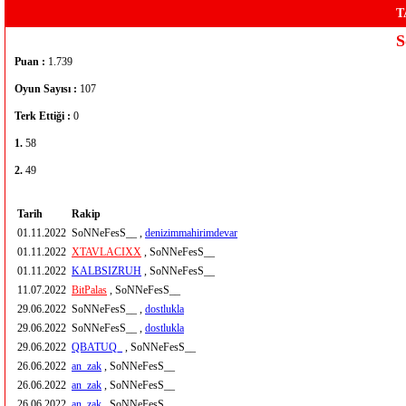
T
S
Puan :
1.739
Oyun Sayısı :
107
Terk Ettiği :
0
1.
58
2.
49
Tarih
Rakip
01.11.2022
SoNNeFesS__ ,
denizimmahirimdevar
01.11.2022
XTAVLACIXX
, SoNNeFesS__
01.11.2022
KALBSIZRUH
, SoNNeFesS__
11.07.2022
BitPalas
, SoNNeFesS__
29.06.2022
SoNNeFesS__ ,
dostlukla
29.06.2022
SoNNeFesS__ ,
dostlukla
29.06.2022
QBATUQ_
, SoNNeFesS__
26.06.2022
an_zak
, SoNNeFesS__
26.06.2022
an_zak
, SoNNeFesS__
26.06.2022
an_zak
, SoNNeFesS__