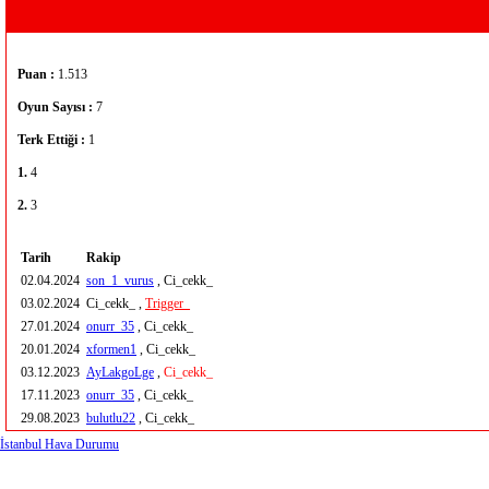
Puan :
1.513
Oyun Sayısı :
7
Terk Ettiği :
1
1.
4
2.
3
Tarih
Rakip
02.04.2024
son_1_vurus
, Ci_cekk_
03.02.2024
Ci_cekk_ ,
Trigger_
27.01.2024
onurr_35
, Ci_cekk_
20.01.2024
xformen1
, Ci_cekk_
03.12.2023
AyLakgoLge
,
Ci_cekk_
17.11.2023
onurr_35
, Ci_cekk_
29.08.2023
bulutlu22
, Ci_cekk_
İstanbul Hava Durumu