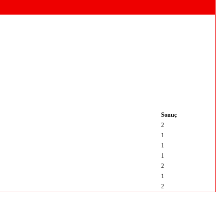
Sonuç
2
1
1
1
2
1
2