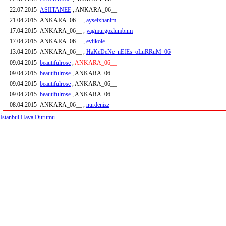
22.07.2015
ASIITANEE
, ANKARA_06__
21.04.2015
ANKARA_06__ ,
ayselxhanim
17.04.2015
ANKARA_06__ ,
yagmurgozlumbnm
17.04.2015
ANKARA_06__ ,
evlikole
13.04.2015
ANKARA_06__ ,
HaKeDeNe_nEfEs_oLuRRuM_06
09.04.2015
beautifulrose
,
ANKARA_06__
09.04.2015
beautifulrose
, ANKARA_06__
09.04.2015
beautifulrose
, ANKARA_06__
09.04.2015
beautifulrose
, ANKARA_06__
08.04.2015
ANKARA_06__ ,
nurdenizz
İstanbul Hava Durumu