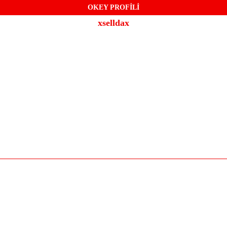
OKEY PROFİLİ
xselldax