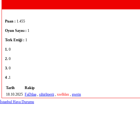
Puan :
1.455
Oyun Sayısı :
1
Terk Ettiği :
1
1.
0
2.
0
3.
0
4 .
1
Tarih
Rakip
18.10.2025
FaDilaa
,
sihirliperii
,
xselldax
,
gserin
İstanbul Hava Durumu