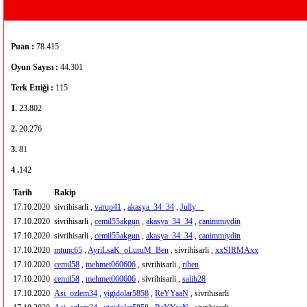
Puan :
78.415
Oyun Sayısı :
44.301
Terk Ettiği :
115
1.
23.802
2.
20.276
3.
81
4 .
142
Tarih
Rakip
17.10.2020
sivrihisarli ,
varup41
,
akasya_34_34
,
Jully__
17.10.2020
sivrihisarli ,
cemil55akgun
,
akasya_34_34
,
canimmiydin
17.10.2020
sivrihisarli ,
cemil55akgun
,
akasya_34_34
,
canimmiydin
17.10.2020
mtunc65
,
AyriLsaK_oLuruM_Ben
, sivrihisarli ,
xxSIRMAxx
17.10.2020
cemil58
,
mehmet060606
, sivrihisarli ,
rihen
17.10.2020
cemil58
,
mehmet060606
, sivrihisarli ,
salih28
17.10.2020
Asi_ozlem34
,
yigidolar5858
,
ReYYaaN
, sivrihisarli