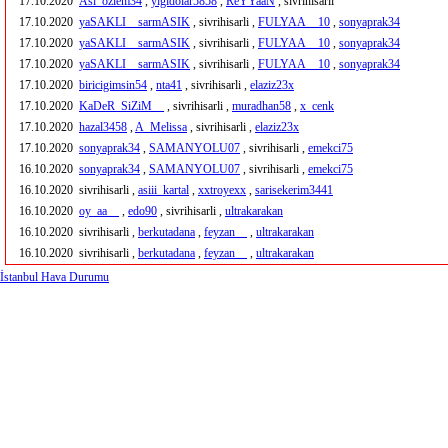
17.10.2020
Asi_ozlem34
,
yigidolar5858
,
ReYYaaN
, sivrihisarli
17.10.2020
yaSAKLI__sarmASIK
, sivrihisarli ,
FULYAA__10
,
sonyaprak34
17.10.2020
yaSAKLI__sarmASIK
, sivrihisarli ,
FULYAA__10
,
sonyaprak34
17.10.2020
yaSAKLI__sarmASIK
, sivrihisarli ,
FULYAA__10
,
sonyaprak34
17.10.2020
biricigimsin54
,
nta41
, sivrihisarli ,
elaziz23x
17.10.2020
KaDeR_SiZiM__
, sivrihisarli ,
muradhan58
,
x_cenk
17.10.2020
hazal3458
,
A_Melissa
, sivrihisarli ,
elaziz23x
17.10.2020
sonyaprak34
,
SAMANYOLU07
, sivrihisarli ,
emekci75
16.10.2020
sonyaprak34
,
SAMANYOLU07
, sivrihisarli ,
emekci75
16.10.2020
sivrihisarli ,
asiii_kartal
,
xxtroyexx
,
sarisekerim3441
16.10.2020
oy_aa__
,
edo90
, sivrihisarli ,
ultrakarakan
16.10.2020
sivrihisarli ,
berkutadana
,
feyzan__
,
ultrakarakan
16.10.2020
sivrihisarli ,
berkutadana
,
feyzan__
,
ultrakarakan
İstanbul Hava Durumu