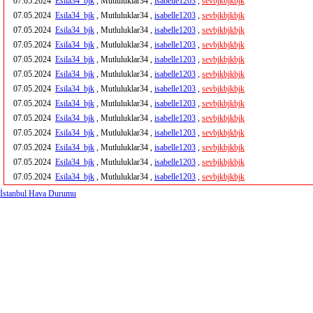
07.05.2024
Esila34_bjk
, Mutluluklar34 ,
isabelle1203
,
sevbjkbjkbjk
07.05.2024
Esila34_bjk
, Mutluluklar34 ,
isabelle1203
,
sevbjkbjkbjk
07.05.2024
Esila34_bjk
, Mutluluklar34 ,
isabelle1203
,
sevbjkbjkbjk
07.05.2024
Esila34_bjk
, Mutluluklar34 ,
isabelle1203
,
sevbjkbjkbjk
07.05.2024
Esila34_bjk
, Mutluluklar34 ,
isabelle1203
,
sevbjkbjkbjk
07.05.2024
Esila34_bjk
, Mutluluklar34 ,
isabelle1203
,
sevbjkbjkbjk
07.05.2024
Esila34_bjk
, Mutluluklar34 ,
isabelle1203
,
sevbjkbjkbjk
07.05.2024
Esila34_bjk
, Mutluluklar34 ,
isabelle1203
,
sevbjkbjkbjk
07.05.2024
Esila34_bjk
, Mutluluklar34 ,
isabelle1203
,
sevbjkbjkbjk
07.05.2024
Esila34_bjk
, Mutluluklar34 ,
isabelle1203
,
sevbjkbjkbjk
07.05.2024
Esila34_bjk
, Mutluluklar34 ,
isabelle1203
,
sevbjkbjkbjk
07.05.2024
Esila34_bjk
, Mutluluklar34 ,
isabelle1203
,
sevbjkbjkbjk
07.05.2024
Esila34_bjk
, Mutluluklar34 ,
isabelle1203
,
sevbjkbjkbjk
İstanbul Hava Durumu