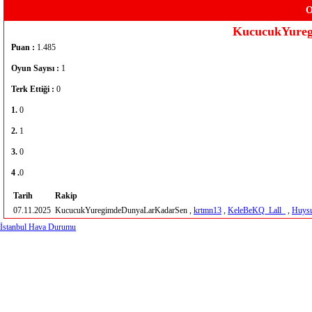
O
KucucukYure
Puan :
1.485
Oyun Sayısı :
1
Terk Ettiği :
0
1.
0
2.
1
3.
0
4 .
0
Tarih
Rakip
07.11.2025
KucucukYuregimdeDunyaLarKadarSen ,
krtmn13
,
KeleBeKQ_Lall_
,
Huysu
İstanbul Hava Durumu