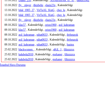
13.10.2022
Dilara_216
, KalemileSilgi ,
SONBAHAR_07_07
,
barkix1962
13.10.2022
fly__player
,
ilkizbeliz
,
elaziz23x
, KalemileSilgi
13.10.2022
bilal_1905_27
,
VirTuAL_KinG
,
chez_lu
, KalemileSilgi
13.10.2022
bilal_1905_27
,
VirTuAL_KinG
,
chez_lu
, KalemileSilgi
13.10.2022
fly__player
,
ilkizbeliz
,
elaziz23x
, KalemileSilgi
09.10.2022
klas57
, KalemileSilgi ,
orion1960
,
asil_kahraman
09.10.2022
klas57
, KalemileSilgi ,
orion1960
,
asil_kahraman
09.10.2022
asil_kahraman
,
nihat0633
, KalemileSilgi ,
ibrhmzrzk
09.10.2022
asil_kahraman
,
nihat0633
, KalemileSilgi ,
ibrhmzrzk
09.10.2022
asil_kahraman
,
nihat0633
, KalemileSilgi ,
hazinx
25.02.2022
blackwomen_
, KalemileSilgi ,
aKiL_1
,
filizzzzxx
25.02.2022
kalubela2010
, KalemileSilgi ,
gurkaner
,
filizzzzxx
25.02.2022
kalubela2010
, KalemileSilgi ,
gurkaner
,
filizzzzxx
İstanbul Hava Durumu