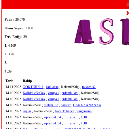
O
K
Puan :
20.070
Oyun Sayısı :
7.850
Terk Ettiği :
39
1.
4.109
2.
3.701
3.
1
4 .
39
Tarih
Rakip
14.11.2022
GOKTURK11
,
asil_alisa
, KalemileSilgi ,
mikrosis2
14.10.2022
KaRdeLeNx34x
,
varup41
,
erdemli_kisi
, KalemileSilgi
14.10.2022
KaRdeLeNx34x
,
varup41
,
erdemli_kisi
, KalemileSilgi
14.10.2022
KalemileSilgi ,
asaletli_35
,
hamurr
,
CANXXXNANXX
14.10.2022
jaquar
, KalemileSilgi ,
Kara_Biberxx
,
jungemann
13.10.2022
KalemileSilgi ,
siprint54_54
,
r_u_y_a__
,
JDR
13.10.2022
KalemileSilgi ,
siprint54_54
,
r_u_y_a__
,
JDR