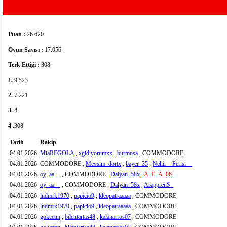
Puan :
26.620
Oyun Sayısı :
17.056
Terk Ettiği :
308
1.
9.523
2.
7.221
3.
4
4 .
308
Tarih
Rakip
04.01.2026
MiaREGOLA
,
xgidiyorumxx
,
burmosa
, COMMODORE
04.01.2026
COMMODORE ,
Mevsim_dortx
,
bayer_35
,
Nehir__Perisi__
04.01.2026
oy_aa__
, COMMODORE ,
Dalyan_58x
,
A_E_A_06
04.01.2026
oy_aa__
, COMMODORE ,
Dalyan_58x
,
ArapprenS_
04.01.2026
lndmrk1970
,
papicio9
,
kleopatraaaaa
, COMMODORE
04.01.2026
lndmrk1970
,
papicio9
,
kleopatraaaaa
, COMMODORE
04.01.2026
gokcenn
,
bilentartas48
,
kalanarros07
, COMMODORE