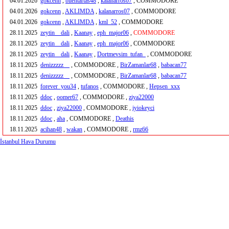
04.01.2026
gokcenn
,
bilentartas48
,
kalanarros07
, COMMODORE
04.01.2026
gokcenn
,
AKLIMDA
,
kalanarros07
, COMMODORE
04.01.2026
gokcenn
,
AKLIMDA
,
kml_52
, COMMODORE
28.11.2025
zeytin__dali
,
Kaanay
,
eph_major06
,
COMMODORE
28.11.2025
zeytin__dali
,
Kaanay
,
eph_major06
, COMMODORE
28.11.2025
zeytin__dali
,
Kaanay
,
Dortmevsim_tufan_
, COMMODORE
18.11.2025
denizzzzz__
, COMMODORE ,
BirZamanlar68
,
babacan77
18.11.2025
denizzzzz__
, COMMODORE ,
BirZamanlar68
,
babacan77
18.11.2025
forever_you34
,
tufanos
, COMMODORE ,
Hepsen_xxx
18.11.2025
ddoc
,
oomer67
, COMMODORE ,
ziya22000
18.11.2025
ddoc
,
ziya22000
, COMMODORE ,
iyiokeyci
18.11.2025
ddoc
,
aha
, COMMODORE ,
Deathis
18.11.2025
acihan48
,
wakan
, COMMODORE ,
rmz66
İstanbul Hava Durumu