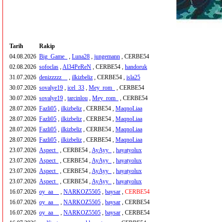
Tarih
Rakip
04.08.2026
Big_Game_
,
Luna28
,
jungemann
, CERBE54
02.08.2026
sofoclas
,
Al34PeReN
, CERBE54 ,
handoruk
31.07.2026
denizzzzz__
,
ilkizbeliz
, CERBE54 ,
isla25
30.07.2026
sovalye19
,
icel_33
,
Mey_rom_
, CERBE54
30.07.2026
sovalye19
,
tarcinlou
,
Mey_rom_
, CERBE54
28.07.2026
Fazli05
,
ilkizbeliz
, CERBE54 ,
MaqnoLiaa
28.07.2026
Fazli05
,
ilkizbeliz
, CERBE54 ,
MaqnoLiaa
28.07.2026
Fazli05
,
ilkizbeliz
, CERBE54 ,
MaqnoLiaa
28.07.2026
Fazli05
,
ilkizbeliz
, CERBE54 ,
MaqnoLiaa
23.07.2026
Aspect_
, CERBE54 ,
AyAyy_
,
hayatyolux
23.07.2026
Aspect_
, CERBE54 ,
AyAyy_
,
hayatyolux
23.07.2026
Aspect_
, CERBE54 ,
AyAyy_
,
hayatyolux
23.07.2026
Aspect_
, CERBE54 ,
AyAyy_
,
hayatyolux
16.07.2026
oy_aa__
,
NARKOZ5505
,
baysar
,
CERBE54
16.07.2026
oy_aa__
,
NARKOZ5505
,
baysar
, CERBE54
16.07.2026
oy_aa__
,
NARKOZ5505
,
baysar
, CERBE54