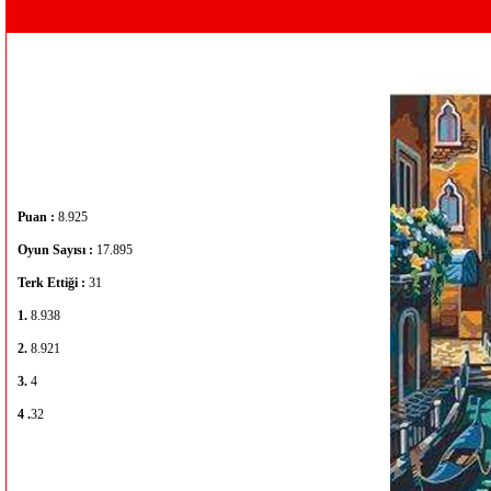
Puan :
8.925
Oyun Sayısı :
17.895
Terk Ettiği :
31
1.
8.938
2.
8.921
3.
4
4 .
32