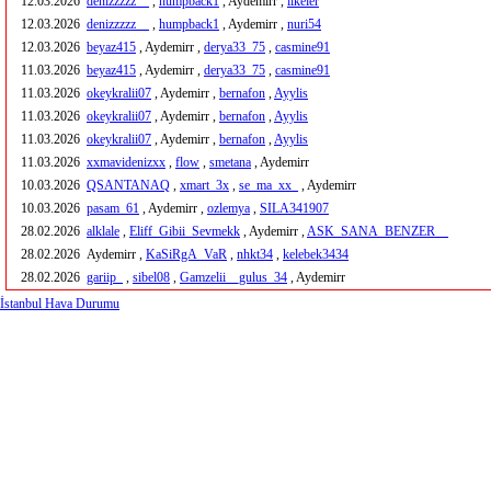
12.03.2026
denizzzzz__
,
humpback1
, Aydemirr ,
ilkeler
12.03.2026
denizzzzz__
,
humpback1
, Aydemirr ,
nuri54
12.03.2026
beyaz415
, Aydemirr ,
derya33_75
,
casmine91
11.03.2026
beyaz415
, Aydemirr ,
derya33_75
,
casmine91
11.03.2026
okeykralii07
, Aydemirr ,
bernafon
,
Ayylis
11.03.2026
okeykralii07
, Aydemirr ,
bernafon
,
Ayylis
11.03.2026
okeykralii07
, Aydemirr ,
bernafon
,
Ayylis
11.03.2026
xxmavidenizxx
,
flow
,
smetana
, Aydemirr
10.03.2026
QSANTANAQ
,
xmart_3x
,
se_ma_xx_
, Aydemirr
10.03.2026
pasam_61
, Aydemirr ,
ozlemya
,
SILA341907
28.02.2026
alklale
,
Eliff_Gibii_Sevmekk
, Aydemirr ,
ASK_SANA_BENZER__
28.02.2026
Aydemirr ,
KaSiRgA_VaR
,
nhkt34
,
kelebek3434
28.02.2026
gariip_
,
sibel08
,
Gamzelii__gulus_34
, Aydemirr
İstanbul Hava Durumu