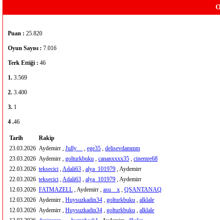
O
Puan :
25.820
Oyun Sayısı :
7.016
Terk Ettiği :
46
1.
3.569
2.
3.400
3.
1
4 .
46
Tarih
Rakip
23.03.2026
Aydemirr ,
Jully__
,
ege35
,
delisevdammm
23.03.2026
Aydemirr ,
golturkbuku
,
cananxxxx35
,
cinemre68
22.03.2026
teksecici
,
Adali63
,
alya_101979
, Aydemirr
22.03.2026
teksecici
,
Adali63
,
alya_101979
, Aydemirr
12.03.2026
FATMAZELL
, Aydemirr ,
asu__x
,
QSANTANAQ
12.03.2026
Aydemirr ,
Huysuzkadin34
,
golturkbuku
,
alklale
12.03.2026
Aydemirr ,
Huysuzkadin34
,
golturkbuku
,
alklale