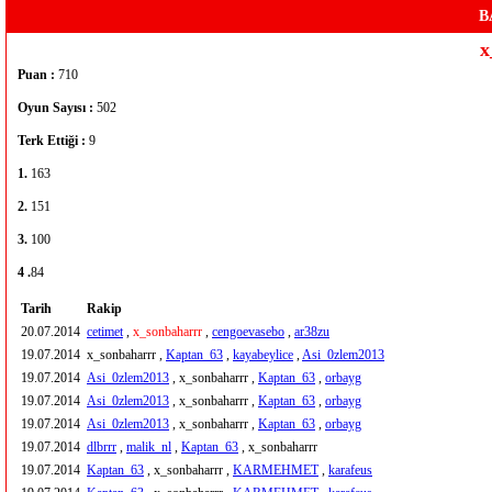
B
x
Puan :
710
Oyun Sayısı :
502
Terk Ettiği :
9
1.
163
2.
151
3.
100
4 .
84
Tarih
Rakip
20.07.2014
cetimet
,
x_sonbaharrr
,
cengoevasebo
,
ar38zu
19.07.2014
x_sonbaharrr ,
Kaptan_63
,
kayabeylice
,
Asi_0zlem2013
19.07.2014
Asi_0zlem2013
, x_sonbaharrr ,
Kaptan_63
,
orbayg
19.07.2014
Asi_0zlem2013
, x_sonbaharrr ,
Kaptan_63
,
orbayg
19.07.2014
Asi_0zlem2013
, x_sonbaharrr ,
Kaptan_63
,
orbayg
19.07.2014
dlbrrr
,
malik_nl
,
Kaptan_63
, x_sonbaharrr
19.07.2014
Kaptan_63
, x_sonbaharrr ,
KARMEHMET
,
karafeus