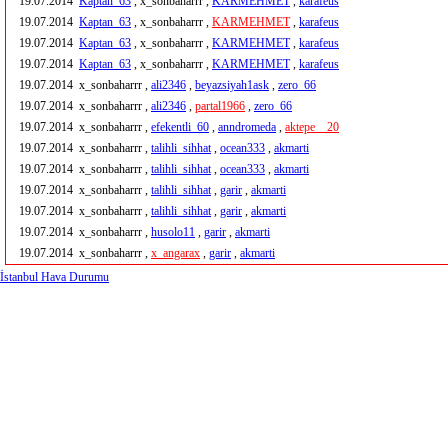
19.07.2014
Kaptan_63
, x_sonbaharrr ,
KARMEHMET
,
karafeus
19.07.2014
Kaptan_63
, x_sonbaharrr ,
KARMEHMET
,
karafeus
19.07.2014
Kaptan_63
, x_sonbaharrr ,
KARMEHMET
,
karafeus
19.07.2014
Kaptan_63
, x_sonbaharrr ,
KARMEHMET
,
karafeus
19.07.2014
x_sonbaharrr ,
ali2346
,
beyazsiyah1ask
,
zero_66
19.07.2014
x_sonbaharrr ,
ali2346
,
partal1966
,
zero_66
19.07.2014
x_sonbaharrr ,
efekentli_60
,
anndromeda
,
aktepe__20
19.07.2014
x_sonbaharrr ,
talihli_sihhat
,
ocean333
,
akmarti
19.07.2014
x_sonbaharrr ,
talihli_sihhat
,
ocean333
,
akmarti
19.07.2014
x_sonbaharrr ,
talihli_sihhat
,
garir
,
akmarti
19.07.2014
x_sonbaharrr ,
talihli_sihhat
,
garir
,
akmarti
19.07.2014
x_sonbaharrr ,
husolo11
,
garir
,
akmarti
19.07.2014
x_sonbaharrr ,
x_angarax
,
garir
,
akmarti
İstanbul Hava Durumu