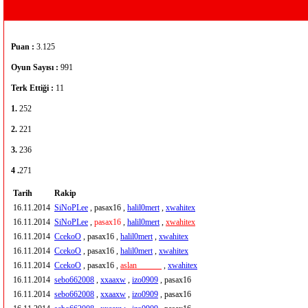
Puan :
3.125
Oyun Sayısı :
991
Terk Ettiği :
11
1.
252
2.
221
3.
236
4 .
271
Tarih
Rakip
16.11.2014
SiNoPLee
, pasax16 ,
halil0mert
,
xwahitex
16.11.2014
SiNoPLee
,
pasax16
,
halil0mert
,
xwahitex
16.11.2014
CcekoO
, pasax16 ,
halil0mert
,
xwahitex
16.11.2014
CcekoO
, pasax16 ,
halil0mert
,
xwahitex
16.11.2014
CcekoO
, pasax16 ,
aslan______
,
xwahitex
16.11.2014
sebo662008
,
xxaaxw
,
izo0909
, pasax16
16.11.2014
sebo662008
,
xxaaxw
,
izo0909
, pasax16