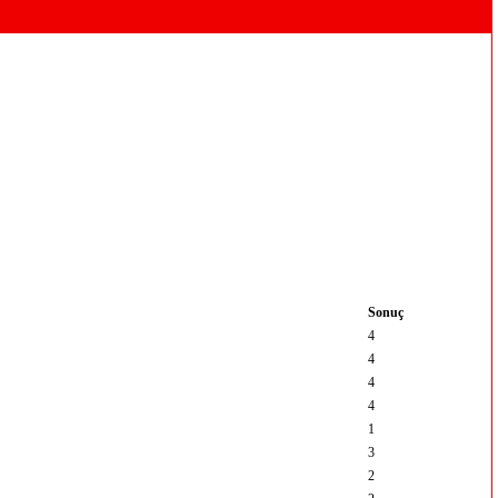
Sonuç
4
4
4
4
1
3
2