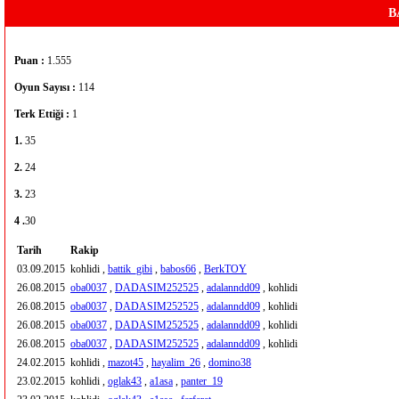
B
Puan :
1.555
Oyun Sayısı :
114
Terk Ettiği :
1
1.
35
2.
24
3.
23
4 .
30
Tarih
Rakip
03.09.2015
kohlidi ,
battik_gibi
,
babos66
,
BerkTOY
26.08.2015
oba0037
,
DADASIM252525
,
adalanndd09
, kohlidi
26.08.2015
oba0037
,
DADASIM252525
,
adalanndd09
, kohlidi
26.08.2015
oba0037
,
DADASIM252525
,
adalanndd09
, kohlidi
26.08.2015
oba0037
,
DADASIM252525
,
adalanndd09
, kohlidi
24.02.2015
kohlidi ,
mazot45
,
hayalim_26
,
domino38
23.02.2015
kohlidi ,
oglak43
,
a1asa
,
panter_19