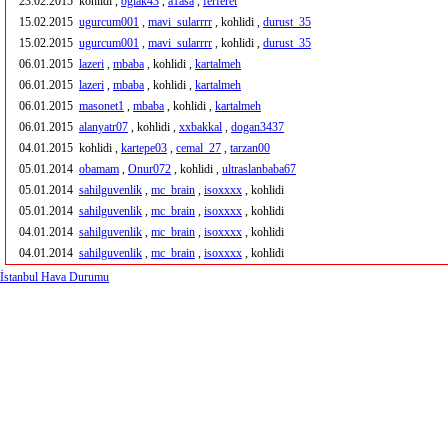
23.02.2015
kohlidi ,
oglak43
,
a1asa
,
ferferet
15.02.2015
ugurcum001
,
mavi_sularrrr
, kohlidi ,
durust_35
15.02.2015
ugurcum001
,
mavi_sularrrr
, kohlidi ,
durust_35
06.01.2015
lazeri
,
mbaba
, kohlidi ,
kartalmeh
06.01.2015
lazeri
,
mbaba
, kohlidi ,
kartalmeh
06.01.2015
masonet1
,
mbaba
, kohlidi ,
kartalmeh
06.01.2015
alanyatr07
, kohlidi ,
xxbakkal
,
dogan3437
04.01.2015
kohlidi ,
kartepe03
,
cemal_27
,
tarzan00
05.01.2014
obamam
,
Onur072
, kohlidi ,
ultraslanbaba67
05.01.2014
sahilguvenlik
,
mc_brain
,
isoxxxx
, kohlidi
05.01.2014
sahilguvenlik
,
mc_brain
,
isoxxxx
, kohlidi
04.01.2014
sahilguvenlik
,
mc_brain
,
isoxxxx
, kohlidi
04.01.2014
sahilguvenlik
,
mc_brain
,
isoxxxx
, kohlidi
İstanbul Hava Durumu