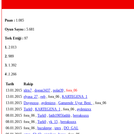
Puan :
1.085
Oyun Sayısı :
5.681
Terk Ettiği :
97
1.
2.013
2.
989
3.
1.392
4 .
1.266
Tarih
Rakip
13.01.2015
idris7
,
dogan3437
,
polat39
,
fora_06
13.01.2015
elyasa_27
,
egb
, fora_06 ,
KARTEGENA_1
13.01.2015
Duyguxsu
,
aydenizxx
,
Gamzende_Uyut_Beni_
, fora_06
13.01.2015
Turk0
,
KARTEGENA_1
, fora_06 ,
aydenizxx
08.01.2015
fora_06 ,
Turk0
,
fatih1905fatihh
,
berraksuxx
08.01.2015
fora_06 ,
Turk0
,
yk_15
,
berraksuxx
06.01.2015
fora_06 ,
bucuktepe
,
iztex
,
DO_GAL