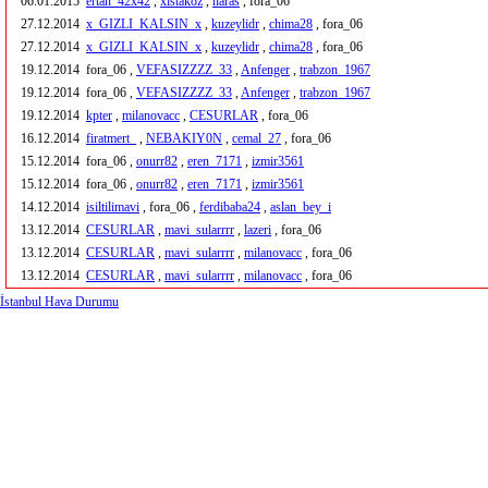
06.01.2015
ertan_42x42
,
xistakoz
,
haras
, fora_06
27.12.2014
x_GIZLI_KALSIN_x
,
kuzeylidr
,
chima28
, fora_06
27.12.2014
x_GIZLI_KALSIN_x
,
kuzeylidr
,
chima28
, fora_06
19.12.2014
fora_06 ,
VEFASIZZZZ_33
,
Anfenger
,
trabzon_1967
19.12.2014
fora_06 ,
VEFASIZZZZ_33
,
Anfenger
,
trabzon_1967
19.12.2014
kpter
,
milanovacc
,
CESURLAR
, fora_06
16.12.2014
firatmert_
,
NEBAKIY0N
,
cemal_27
, fora_06
15.12.2014
fora_06 ,
onurr82
,
eren_7171
,
izmir3561
15.12.2014
fora_06 ,
onurr82
,
eren_7171
,
izmir3561
14.12.2014
isiltilimavi
, fora_06 ,
ferdibaba24
,
aslan_bey_i
13.12.2014
CESURLAR
,
mavi_sularrrr
,
lazeri
, fora_06
13.12.2014
CESURLAR
,
mavi_sularrrr
,
milanovacc
, fora_06
13.12.2014
CESURLAR
,
mavi_sularrrr
,
milanovacc
, fora_06
İstanbul Hava Durumu