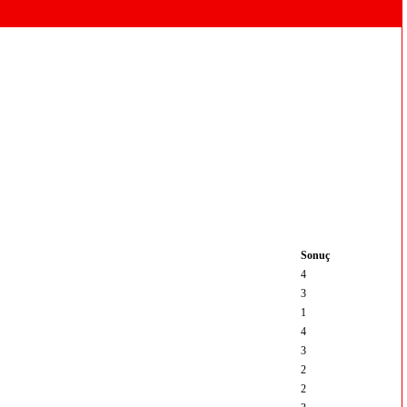
Sonuç
4
3
1
4
3
2
2