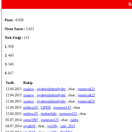
B
Puan :
6.050
Oyun Sayısı :
2.623
Terk Ettiği :
113
1.
950
2.
443
3.
545
4 .
617
Tarih
Rakip
12.04.2015
xxaaxw
,
siyahgozlubezelyeler
, elsar ,
yumurcak22
12.04.2015
xxaaxw
,
siyahgozlubezelyeler
, elsar ,
yumurcak22
12.04.2015
xxaaxw
,
siyahgozlubezelyeler
, elsar ,
yumurcak22
12.04.2015
meliissa35
,
LlDER
,
esenesen123
, elsar
12.04.2015
meliissa35
,
zimbacibilo
,
esenesen123
, elsar
05.07.2014
ozgur1907
,
esenesen123
, elsar ,
earles
04.07.2014
viyalli16
, elsar ,
yog58y
,
sulo_2013