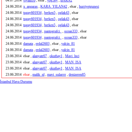
04.07.2014
viyalli16
, elsar ,
yog58y
,
BARN2
24.06.2014
x_angarax
,
KARA_YILAN42
, elsar ,
hurriyetgunesi
24.06.2014
tugay601934
,
berken5
,
oglak43
, elsar
24.06.2014
tugay601934
,
berken5
,
oglak43
, elsar
24.06.2014
tugay601934
,
berken5
,
oglak43
, elsar
24.06.2014
tugay601934
,
pantografci_
,
ocean333
, elsar
24.06.2014
tugay601934
,
pantografci_
,
ocean333
, elsar
24.06.2014
damata
,
erdal2603
, elsar ,
yalcin_81
24.06.2014
damata
,
erdal2603
, elsar ,
yalcin_81
23.06.2014
elsar ,
alanyatr07
,
okutbay1
,
Mavi_lnci
23.06.2014
elsar ,
alanyatr07
,
okutbay1
,
MAN_ISA
23.06.2014
elsar ,
alanyatr07
,
okutbay1
,
MAN_ISA
23.06.2014
elsar
,
malik_nl
,
mavi_sularrrr
,
denizeren85
İstanbul Hava Durumu