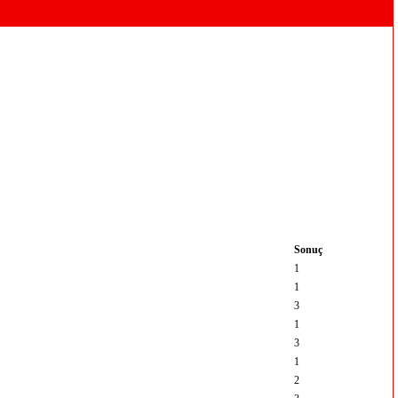
Sonuç
1
1
3
1
3
1
2