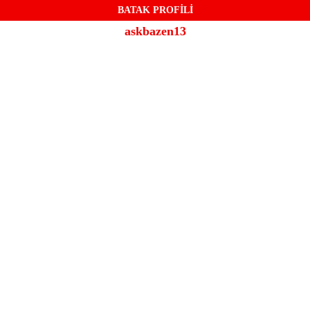
BATAK PROFİLİ
askbazen13