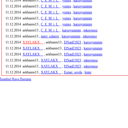
11.12.2014
askbazen13 ,
C_E_M_i_L_
,
yomra
,
karsuyummm
11.12.2014
askbazen13 ,
C_E_M_i_L_
,
yomra
,
karsuyummm
11.12.2014
askbazen13 ,
C_E_M_i_L_
,
yomra
,
karsuyummm
11.12.2014
askbazen13 ,
C_E_M_i_L_
,
yomra
,
karsuyummm
11.12.2014
askbazen13 ,
C_E_M_i_L_
,
yomra
,
karsuyummm
11.12.2014
askbazen13 ,
C_E_M_i_L_
,
karsuyummm
,
mkeremoz
11.12.2014
askbazen13 ,
mavi_sularrrr
,
karsuyummm
,
mkeremoz
11.12.2014
XAYLAKX__
, askbazen13 ,
EfSanE1923
,
karsuyummm
11.12.2014
XAYLAKX__
, askbazen13 ,
EfSanE1923
,
karsuyummm
11.12.2014
XAYLAKX__
, askbazen13 ,
EfSanE1923
,
karsuyummm
11.12.2014
askbazen13 ,
XAYLAKX__
,
EfSanE1923
,
mkeremoz
11.12.2014
askbazen13 ,
XAYLAKX__
,
EfSanE1923
,
mkeremoz
11.12.2014
askbazen13 ,
XAYLAKX__
,
Esmer_sevda
,
kpter
İstanbul Hava Durumu