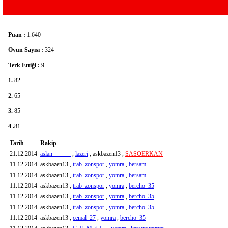
Puan :
1.640
Oyun Sayısı :
324
Terk Ettiği :
9
1.
82
2.
65
3.
85
4 .
81
Tarih
Rakip
21.12.2014
aslan______
,
lazeri
, askbazen13 ,
SASOERKAN
11.12.2014
askbazen13 ,
trab_zonspor
,
yomra
,
bersam
11.12.2014
askbazen13 ,
trab_zonspor
,
yomra
,
bersam
11.12.2014
askbazen13 ,
trab_zonspor
,
yomra
,
bercho_35
11.12.2014
askbazen13 ,
trab_zonspor
,
yomra
,
bercho_35
11.12.2014
askbazen13 ,
trab_zonspor
,
yomra
,
bercho_35
11.12.2014
askbazen13 ,
cemal_27
,
yomra
,
bercho_35