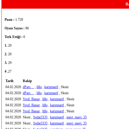
B
Puan :
1.720
Oyun Sayısı :
96
Terk Ettiği :
0
1.
20
2.
20
3.
29
4 .
27
Tarih
Rakip
04.02.2020
dPars__
,
lillo
,
karizmarif
, Skuiz
04.02.2020
dPars__
,
lillo
,
karizmarif
, Skuiz
04.02.2020
Yesil_Banaz
,
lillo
,
karizmarif
, Skuiz
04.02.2020
Yesil_Banaz
,
lillo
,
karizmarif
, Skuiz
04.02.2020
Yesil_Banaz
,
lillo
,
karizmarif
, Skuiz
04.02.2020
Skuiz ,
Sedat3335
,
karizmarif
,
mavi_mavi_35
04.02.2020
Skuiz ,
Sedat3335
,
karizmarif
,
mavi_mavi_35