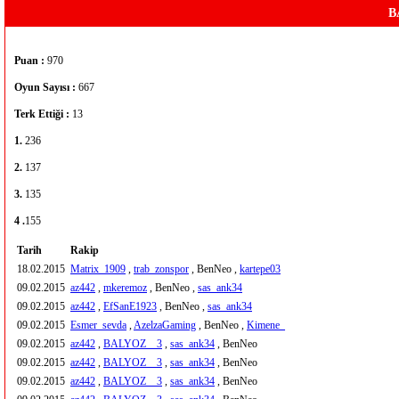
B
Puan :
970
Oyun Sayısı :
667
Terk Ettiği :
13
1.
236
2.
137
3.
135
4 .
155
Tarih
Rakip
18.02.2015
Matrix_1909
,
trab_zonspor
, BenNeo ,
kartepe03
09.02.2015
az442
,
mkeremoz
, BenNeo ,
sas_ank34
09.02.2015
az442
,
EfSanE1923
, BenNeo ,
sas_ank34
09.02.2015
Esmer_sevda
,
AzelzaGaming
, BenNeo ,
Kimene_
09.02.2015
az442
,
BALYOZ__3
,
sas_ank34
, BenNeo
09.02.2015
az442
,
BALYOZ__3
,
sas_ank34
, BenNeo
09.02.2015
az442
,
BALYOZ__3
,
sas_ank34
, BenNeo