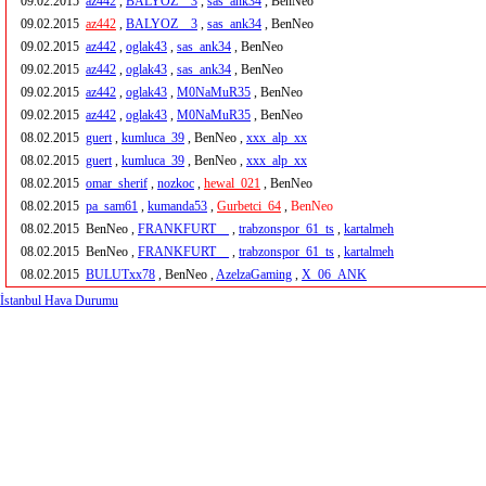
09.02.2015
az442
,
BALYOZ__3
,
sas_ank34
, BenNeo
09.02.2015
az442
,
BALYOZ__3
,
sas_ank34
, BenNeo
09.02.2015
az442
,
oglak43
,
sas_ank34
, BenNeo
09.02.2015
az442
,
oglak43
,
sas_ank34
, BenNeo
09.02.2015
az442
,
oglak43
,
M0NaMuR35
, BenNeo
09.02.2015
az442
,
oglak43
,
M0NaMuR35
, BenNeo
08.02.2015
guert
,
kumluca_39
, BenNeo ,
xxx_alp_xx
08.02.2015
guert
,
kumluca_39
, BenNeo ,
xxx_alp_xx
08.02.2015
omar_sherif
,
nozkoc
,
hewal_021
, BenNeo
08.02.2015
pa_sam61
,
kumanda53
,
Gurbetci_64
,
BenNeo
08.02.2015
BenNeo ,
FRANKFURT__
,
trabzonspor_61_ts
,
kartalmeh
08.02.2015
BenNeo ,
FRANKFURT__
,
trabzonspor_61_ts
,
kartalmeh
08.02.2015
BULUTxx78
, BenNeo ,
AzelzaGaming
,
X_06_ANK
İstanbul Hava Durumu