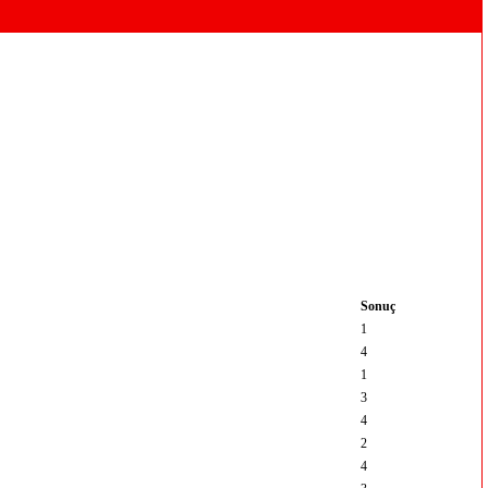
Sonuç
1
4
1
3
4
2
4