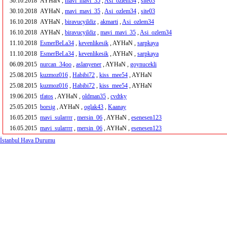
30.10.2018
AYHaN ,
mavi_mavi_35
,
Asi_ozlem34
,
site03
30.10.2018
AYHaN ,
mavi_mavi_35
,
Asi_ozlem34
,
site03
16.10.2018
AYHaN ,
biravucyildiz
,
akmarti
,
Asi_ozlem34
16.10.2018
AYHaN ,
biravucyildiz
,
mavi_mavi_35
,
Asi_ozlem34
11.10.2018
EsmerBeLa34
,
kevenlikesik
, AYHaN ,
sarpkaya
11.10.2018
EsmerBeLa34
,
kevenlikesik
, AYHaN ,
sarpkaya
06.09.2015
nurcan_34oo
,
aslanyener
, AYHaN ,
goynucekli
25.08.2015
kuzmoz016
,
Habibi72
,
kiss_mee54
, AYHaN
25.08.2015
kuzmoz016
,
Habibi72
,
kiss_mee54
, AYHaN
19.06.2015
tfatos
, AYHaN ,
oldman35
,
cvdtky
25.05.2015
borsig
, AYHaN ,
oglak43
,
Kaanay
16.05.2015
mavi_sularrrr
,
mersin_06
, AYHaN ,
esenesen123
16.05.2015
mavi_sularrrr
,
mersin_06
, AYHaN ,
esenesen123
İstanbul Hava Durumu