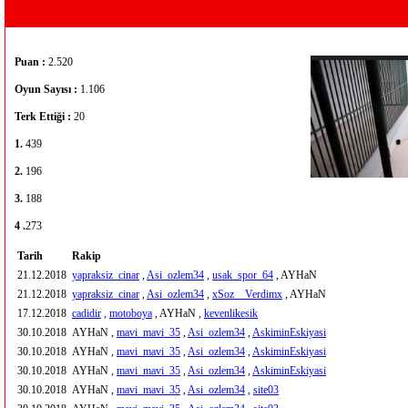
Puan :
2.520
Oyun Sayısı :
1.106
Terk Ettiği :
20
1.
439
2.
196
3.
188
4 .
273
Tarih
Rakip
21.12.2018
yapraksiz_cinar
,
Asi_ozlem34
,
usak_spor_64
, AYHaN
21.12.2018
yapraksiz_cinar
,
Asi_ozlem34
,
xSoz__Verdimx
, AYHaN
17.12.2018
cadidir
,
motoboya
, AYHaN ,
kevenlikesik
30.10.2018
AYHaN ,
mavi_mavi_35
,
Asi_ozlem34
,
AskiminEskiyasi
30.10.2018
AYHaN ,
mavi_mavi_35
,
Asi_ozlem34
,
AskiminEskiyasi
30.10.2018
AYHaN ,
mavi_mavi_35
,
Asi_ozlem34
,
AskiminEskiyasi
30.10.2018
AYHaN ,
mavi_mavi_35
,
Asi_ozlem34
,
site03