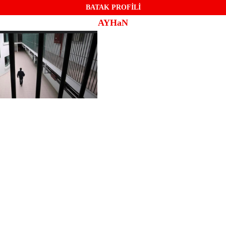
BATAK PROFİLİ
AYHaN